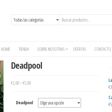
HOME
TIENDA
SOBRE NOSOTRAS
OFERTAS
CONTACTO
Deadpool
L
€
2,00
–
€
5,00
€
3
Ca
Deadpool
€
5