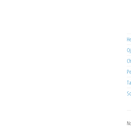
He
Oj
C
Pe
Ta
So
No