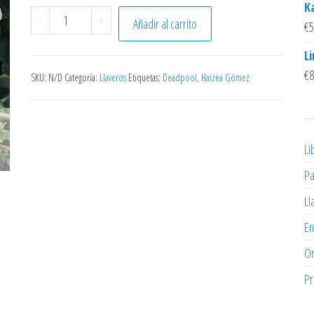
K
Deadpool cantidad
-
+
Añadir al carrito
€
5
L
€
8
SKU:
N/D
Categoría:
Llaveros
Etiquetas:
Deadpool
,
Haizea Gómez
Li
Pa
Ll
En
Or
Pr