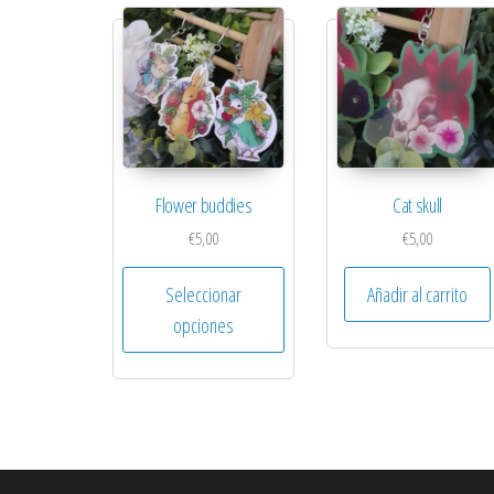
Flower buddies
Cat skull
€
5,00
€
5,00
Este producto tiene múltiples va
Seleccionar
Añadir al carrito
opciones