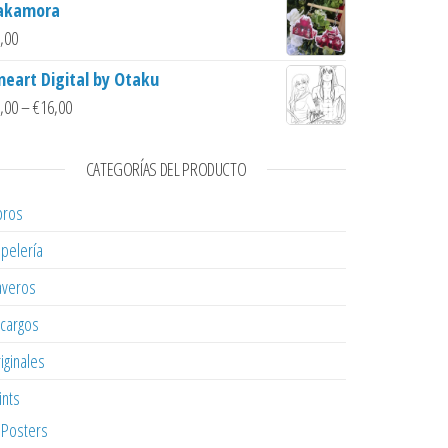
akamora
,00
ineart Digital by Otaku
,00
–
€
16,00
CATEGORÍAS DEL PRODUCTO
bros
pelería
averos
cargos
iginales
ints
Posters