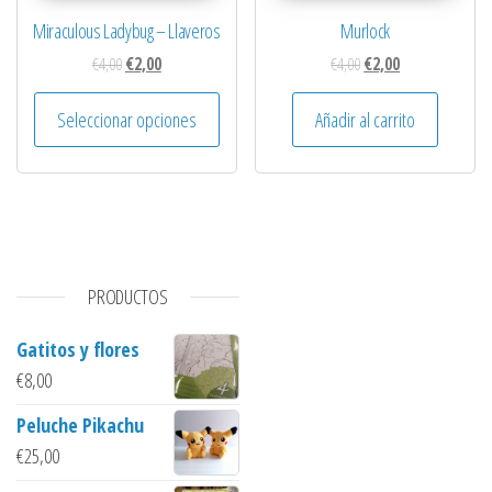
Miraculous Ladybug – Llaveros
Murlock
El precio original era: €4,00.
El precio actual es: €2,00.
El precio original era: 
El precio actual 
€
4,00
€
2,00
€
4,00
€
2,00
Este producto tiene múltiples variantes. 
Seleccionar opciones
Añadir al carrito
PRODUCTOS
Gatitos y flores
€
8,00
Peluche Pikachu
€
25,00