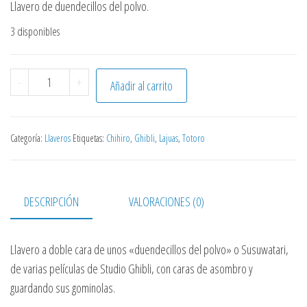
Llavero de duendecillos del polvo.
3 disponibles
Llavero Susuwatari cantidad
-
+
Añadir al carrito
Categoría:
Llaveros
Etiquetas:
Chihiro
,
Ghibli
,
Lajuas
,
Totoro
DESCRIPCIÓN
VALORACIONES (0)
Llavero a doble cara de unos «duendecillos del polvo» o Susuwatari,
de varias películas de Studio Ghibli, con caras de asombro y
guardando sus gominolas.