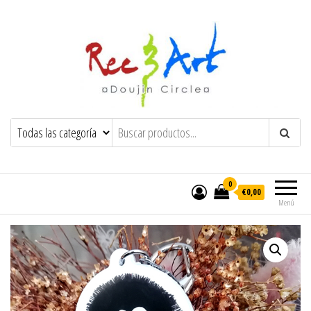
Rec & Art
Trayendo felicidad y locura al mundo
0
€0,00
Menú