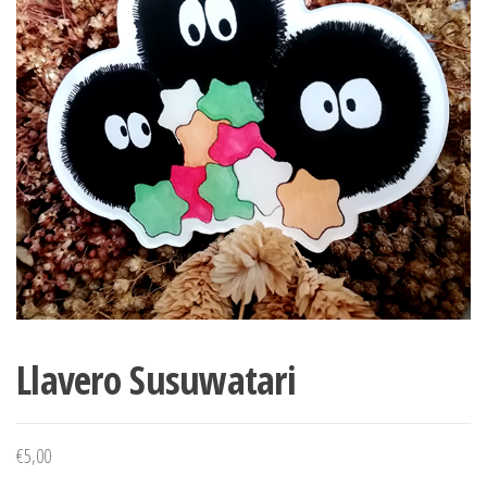
Llavero Susuwatari
€
5,00