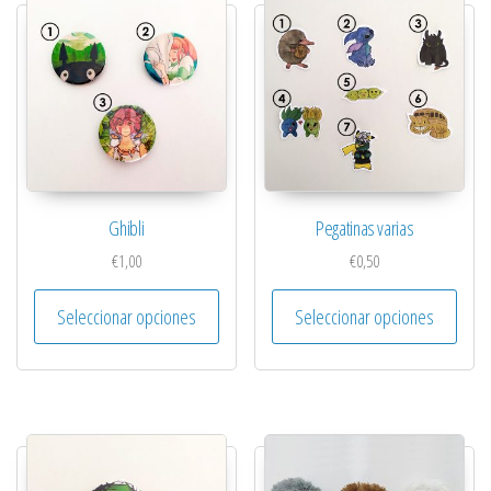
Ghibli
Pegatinas varias
€
1,00
€
0,50
Este producto tiene múltiples variantes. 
Este 
Seleccionar opciones
Seleccionar opciones