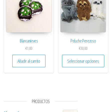
Blancanieves
Peluche Perezoso
€
1,00
€
30,00
Este 
Añadir al carrito
Seleccionar opciones
PRODUCTOS