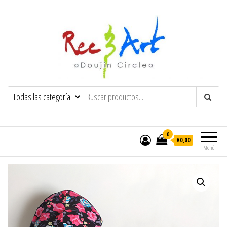
Rec & Art
Trayendo felicidad y locura al mundo
0
€0,00
Menú