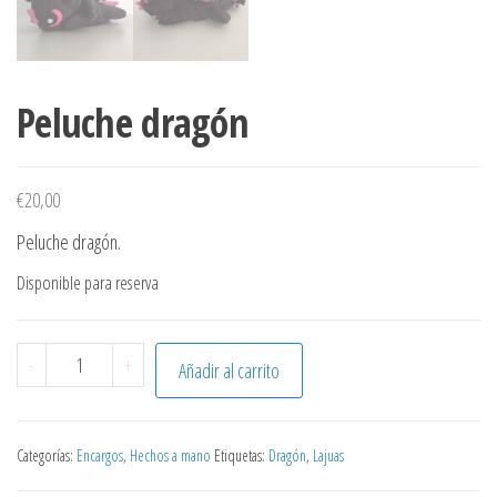
Peluche dragón
€
20,00
Peluche dragón.
Disponible para reserva
Peluche dragón cantidad
-
+
Añadir al carrito
Categorías:
Encargos
,
Hechos a mano
Etiquetas:
Dragón
,
Lajuas