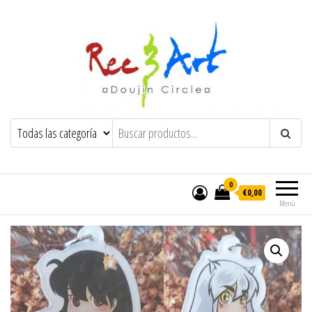
Rec & Art
Trayendo felicidad y locura al mundo
0
€0,00
Menú