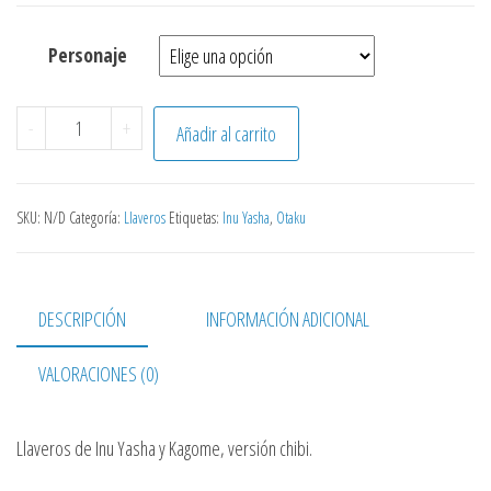
Personaje
Inu Yasha - Llaveros cantidad
-
+
Añadir al carrito
SKU:
N/D
Categoría:
Llaveros
Etiquetas:
Inu Yasha
,
Otaku
DESCRIPCIÓN
INFORMACIÓN ADICIONAL
VALORACIONES (0)
Llaveros de Inu Yasha y Kagome, versión chibi.