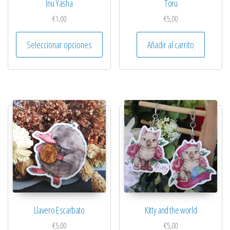
Inu Yasha
Toru
€
1,00
€
5,00
Este producto tiene múltiples variantes. 
Seleccionar opciones
Añadir al carrito
Llavero Escarbato
Kitty and the world
€
5,00
€
5,00