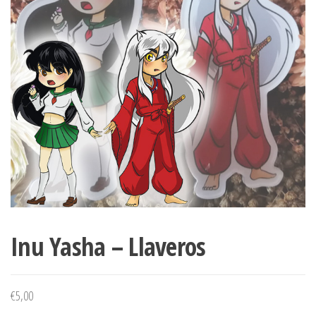
Inu Yasha – Llaveros
€
5,00