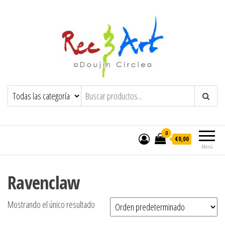
Rec & Art
Trayendo felicidad y locura al mundo
0
€0,00
Menú
Ravenclaw
Mostrando el único resultado