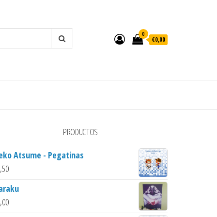
0
€0,00
PRODUCTOS
eko Atsume - Pegatinas
,50
araku
,00