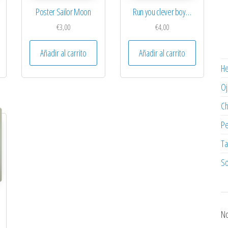
Poster Sailor Moon
Run you clever boy…
€
3,00
€
4,00
Añadir al carrito
Añadir al carrito
He
Oj
C
Pe
Ta
So
No