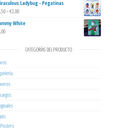
iraculous Ladybug - Pegatinas
,50
–
€
2,00
ammy White
,00
CATEGORÍAS DEL PRODUCTO
bros
pelería
averos
cargos
iginales
ints
Posters