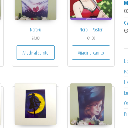
M
€
0
C
Naraku
Nero – Poster
€
3
€
4,00
€
4,00
Añadir al carrito
Añadir al carrito
Li
Pa
Ll
En
Or
Pr